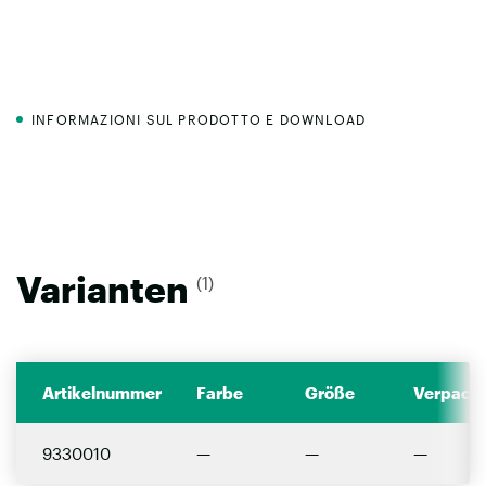
INFORMAZIONI SUL PRODOTTO E DOWNLOAD
Varianten
(1)
Artikelnummer
Farbe
Größe
Verpacku
9330010
—
—
—