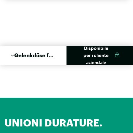
Disponibile
Gelenkdüse für
per i cliente
310ml
aziendale
Kartuschen
UNIONI DURATURE.