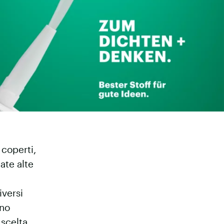
 coperti,
iate alte
iversi
ano
 scelta