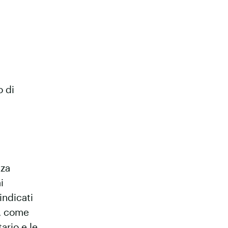
o di
nza
i
indicati
i, come
ario e le