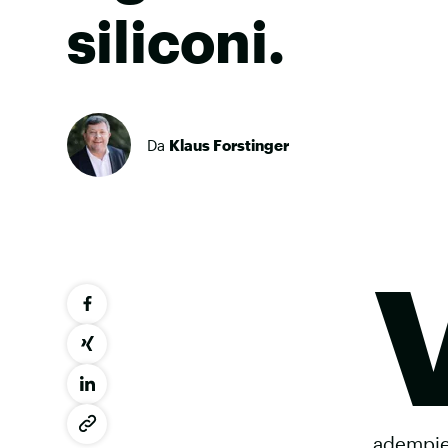
siliconi.
Da
Klaus Forstinger
adempier