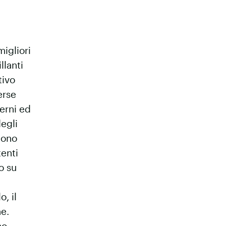
igliori
llanti
tivo
erse
terni ed
degli
Sono
tenti
o su
o, il
he.
no