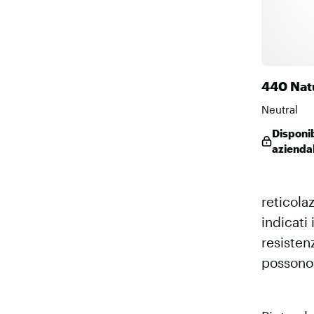
440 Nat
Neutral
Disponib
azienda
reticola
indicati 
resistenz
possono 