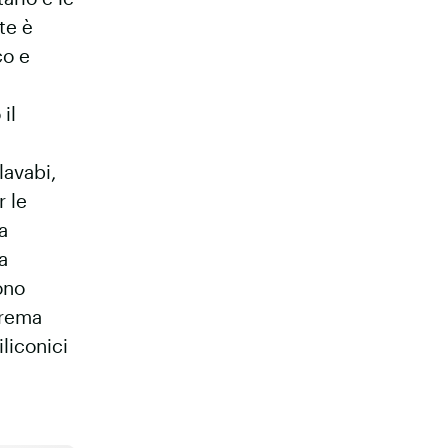
te è
co e
il
lavabi,
r le
a
 a
ono
strema
iliconici