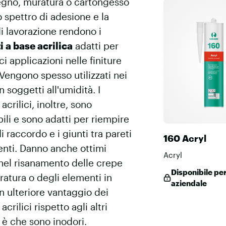
legno, muratura o cartongesso
o spettro di adesione e la
 di lavorazione rendono i
ti a base acrilica
adatti per
ci applicazioni nelle finiture
 Vengono spesso utilizzati nei
n soggetti all'umidità. I
i acrilici, inoltre, sono
bili e sono adatti per riempire
di raccordo e i giunti tra pareti
160 Acryl
nti. Danno anche ottimi
Acryl
i nel risanamento delle crepe
Disponibile per 
ratura o degli elementi in
aziendale
n ulteriore vantaggio dei
 acrilici rispetto agli altri
ti è che sono inodori.