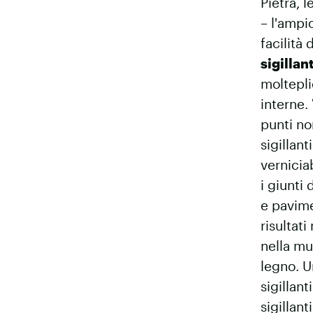
Pietra, 
– l'ampi
facilità
sigillan
moltepli
interne.
punti no
sigillant
vernicia
i giunti 
e pavime
risultat
nella mu
legno. U
sigillanti
sigillan