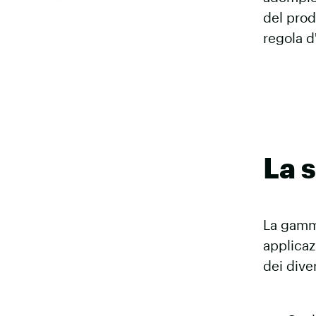
del prod
regola d
La s
La gamma
applicaz
dei dive