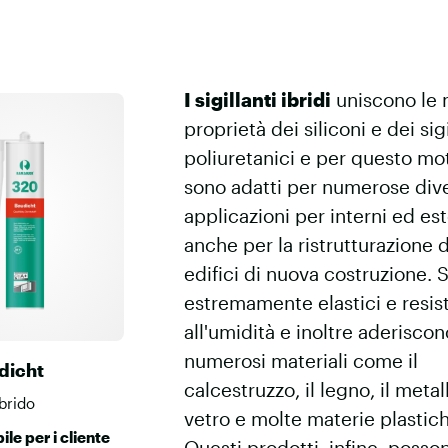
I sigillanti ibridi
uniscono le m
proprietà dei siliconi e dei sigi
poliuretanici e per questo mo
sono adatti per numerose div
applicazioni per interni ed es
anche per la ristrutturazione 
edifici di nuova costruzione. 
estremamente elastici e resis
all'umidità e inoltre aderiscon
numerosi materiali come il
dicht
calcestruzzo, il legno, il metall
ibrido
vetro e molte materie plastic
ile per i cliente
Questi prodotti, infine, posso