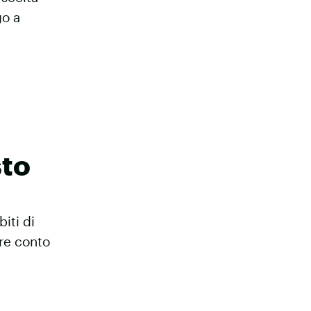
go a
sto
iti di
ere conto