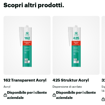
Scopri altri prodotti.
162 Transparent Acryl
425 Struktur Acryl
3
Acryl
Dispersione di acrilato
Si
14
Disponibile per i cliente
Disponibile per i cliente
aziendale
aziendale