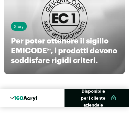
Story
Per poter ottenere il sigillo
EMICODE®, i prodotti devono
soddisfare rigidi criteri.
Disponibile
160
Acryl
per i cliente
aziendale