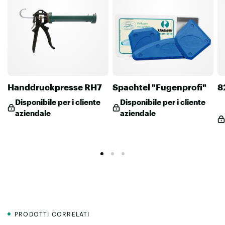
Handdruckpresse RH7
Spachtel "Fugenprofi"
8
Disponibile per i cliente
Disponibile per i cliente
aziendale
aziendale
PRODOTTI CORRELATI