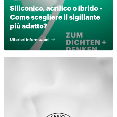
Siliconico, acrilico o ibrido -
Come scegliere il sigillante
più adatto?
Ulteriori informazioni