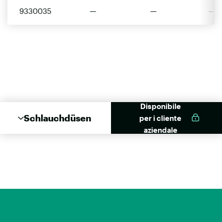
9330035
—
—
—
Disponibile
Schlauchdüsen
per i cliente
aziendale