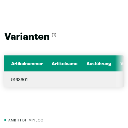
Varianten
(1)
Artikelnummer
Artikelname
Ausführung
Ver
9163601
—
—
—
AMBITI DI IMPIEGO