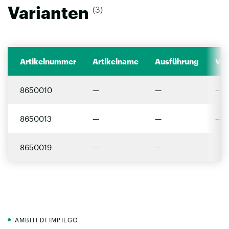
Varianten
(3)
Artikelnummer
Artikelname
Ausführung
Ver
8650010
—
—
—
8650013
—
—
—
8650019
—
—
—
AMBITI DI IMPIEGO