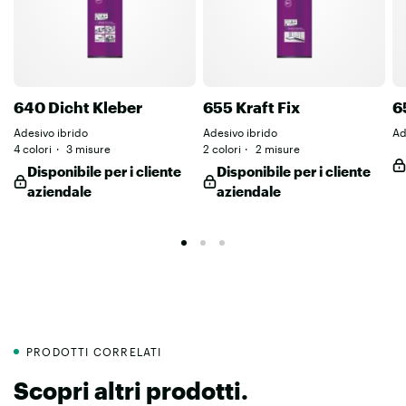
640 Dicht Kleber
655 Kraft Fix
6
Adesivo ibrido
Adesivo ibrido
Ad
4 colori
3 misure
2 colori
2 misure
Disponibile per i cliente
Disponibile per i cliente
aziendale
aziendale
PRODOTTI CORRELATI
Scopri altri prodotti.