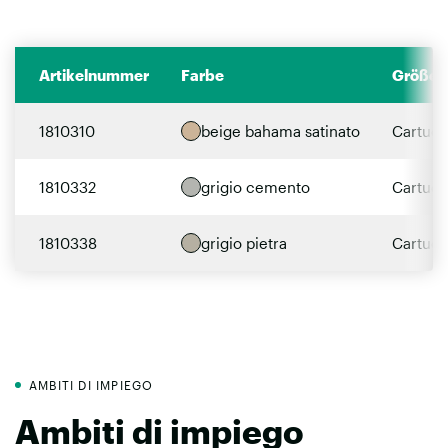
Artikelnummer
Farbe
Größe
1810310
beige bahama satinato
Cartucc
1810332
grigio cemento
Cartucc
1810338
grigio pietra
Cartucc
AMBITI DI IMPIEGO
Ambiti di impiego