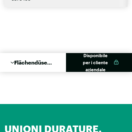
Disponibile
Flächendüse
per i cliente
80mm für
aziendale
Kartusche
UNIONI DURATURE.