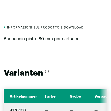
INFORMAZIONI SUL PRODOTTO E DOWNLOAD
Beccuccio piatto 80 mm per cartucce.
Varianten
(1)
Artikelnummer
Farbe
Größe
Verpacku
9370400
—
—
—