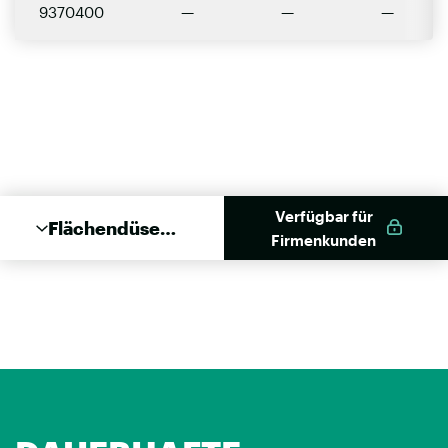
9370400
—
—
—
Verfügbar für
Flächendüse
Firmenkunden
80mm für
Kartusche