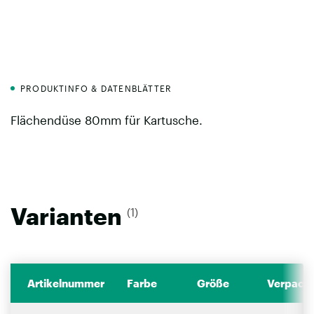
PRODUKTINFO & DATENBLÄTTER
Flächendüse 80mm für Kartusche.
Varianten
(1)
Artikelnummer
Farbe
Größe
Verpacku