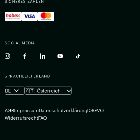
SICHERES ZAHLEN
SOCIAL MEDIA
(common.opens_in_new_window)
(common.opens_in_new_window)
(common.opens_in_new_window)
(common.opens_in_new_window)
(common.opens_in_new_w
SPRACHE
LIEFERLAND
DE
🇦🇹
Österreich
AGB
Impressum
Datenschutzerklärung
DSGVO
Widerrufsrecht
FAQ