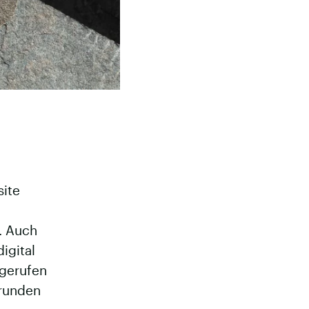
site
. Auch
igital
bgerufen
runden