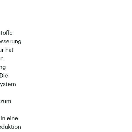
toffe
esserung
ür hat
in
ing
 Die
System
h zum
in eine
oduktion