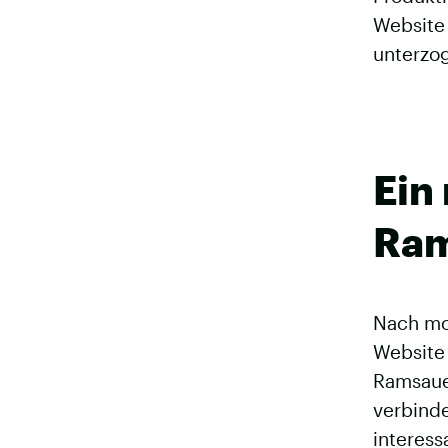
Website
unterzo
Ein
Ram
Nach mon
Website 
Ramsaue
verbinde
interes