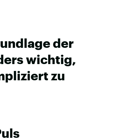
rundlage der
ders wichtig,
pliziert zu
Puls