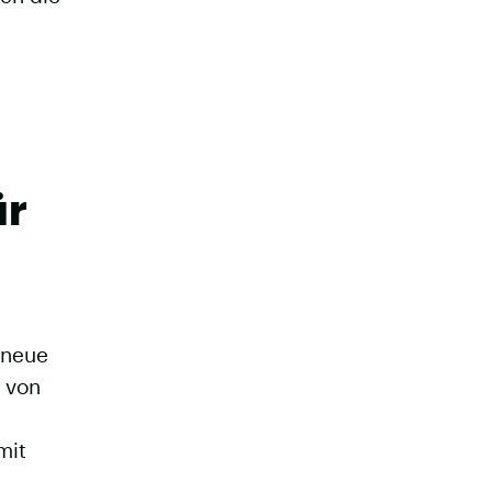
ür
 neue
e von
mit