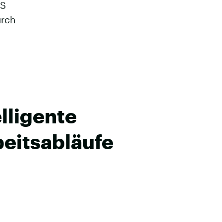
ES
urch
lligente
beitsabläufe