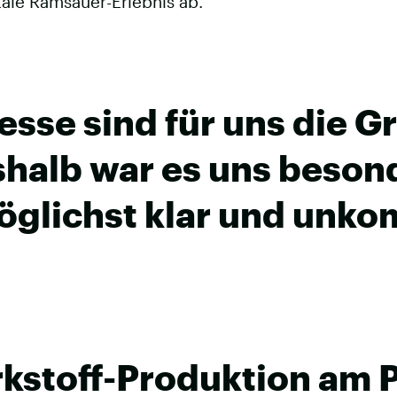
tale Ramsauer-Erlebnis ab.
esse sind für uns die G
shalb war es uns beson
glichst klar und unkom
kstoff-Produktion am 