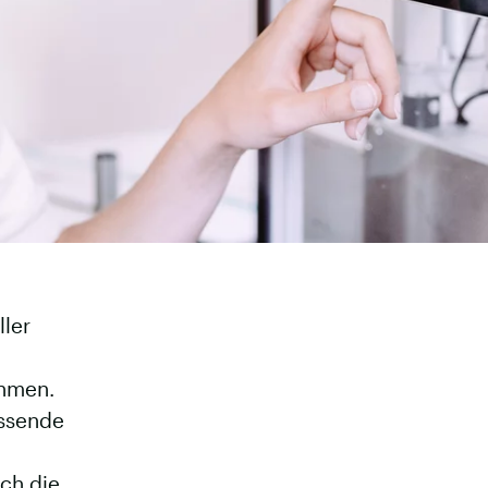
ller
ehmen.
assende
uch die