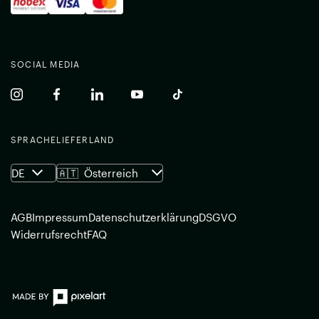
SOCIAL MEDIA
(common.opens_in_new_window)
(common.opens_in_new_window)
(common.opens_in_new_window)
(common.opens_in_new_window)
(common.opens_in_new_w
SPRACHE
LIEFERLAND
DE
🇦🇹
Österreich
AGB
Impressum
Datenschutzerklärung
DSGVO
Widerrufsrecht
FAQ