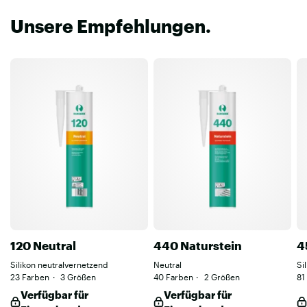
Unsere Empfehlungen.
120 Neutral
440 Naturstein
4
Silikon neutralvernetzend
Neutral
Si
23 Farben
3 Größen
40 Farben
2 Größen
81
Verfügbar für
Verfügbar für