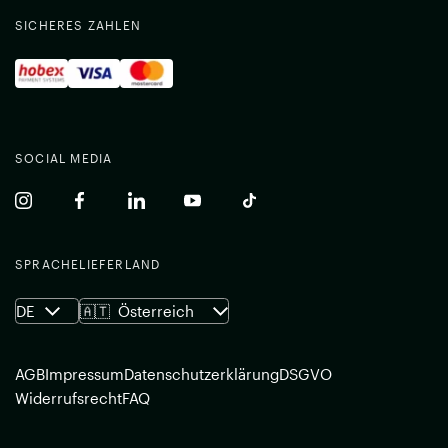
SICHERES ZAHLEN
SOCIAL MEDIA
(common.opens_in_new_window)
(common.opens_in_new_window)
(common.opens_in_new_window)
(common.opens_in_new_window)
(common.opens_in_new_w
SPRACHE
LIEFERLAND
DE
🇦🇹
Österreich
AGB
Impressum
Datenschutzerklärung
DSGVO
Widerrufsrecht
FAQ