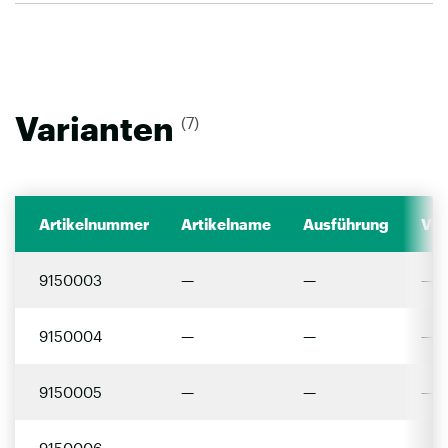
Varianten
(7)
Artikelnummer
Artikelname
Ausführung
Ver
9150003
—
—
—
9150004
—
—
—
9150005
—
—
—
9150006
—
—
—