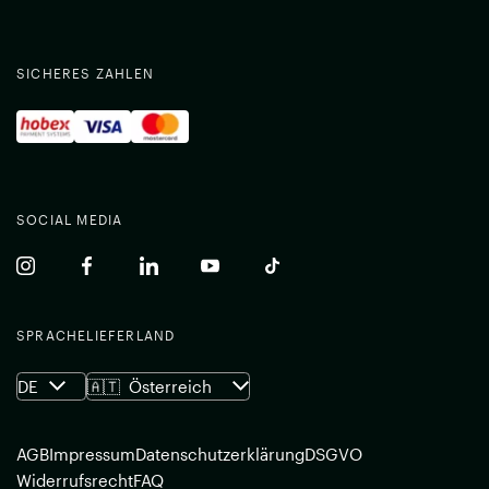
SICHERES ZAHLEN
SOCIAL MEDIA
(common.opens_in_new_window)
(common.opens_in_new_window)
(common.opens_in_new_window)
(common.opens_in_new_window)
(common.opens_in_new_w
SPRACHE
LIEFERLAND
DE
🇦🇹
Österreich
AGB
Impressum
Datenschutzerklärung
DSGVO
Widerrufsrecht
FAQ