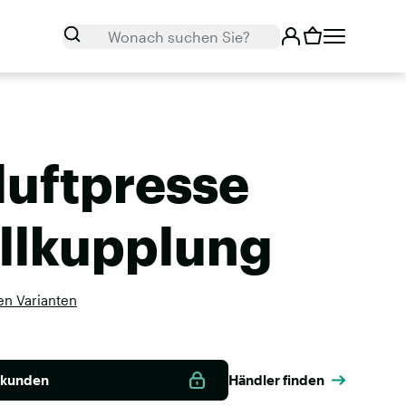
Suchen
Wonach suchen Sie?
luftpresse
llkupplung
en Varianten
nkunden
Händler finden