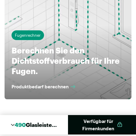
Fugenrechner
Berechnen Sie den
Dichtstoffverbrauch für Ihre
Fugen.
Produktbedarf berechnen
Verfügbar für
490
Glasleisten
Firmenkunden
Füller