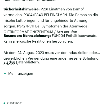
Sicherheitshinweise:
P261 Einatmen von Dampf
vermeiden. P304+P340 BEI EINATMEN: Die Person an die
frische Luft bringen und für ungehinderte Atmung
sorgen. P342+P311 Bei Symptomen der Atemwege:
GIFTINFORMATIONSZENTRUM / Arzt anrufen.
Besondere Kennzeichnung:
EUH204 Enthält Isocyanate.
Kann allergische Reaktionen hervorrufen.
- - - - - - - - - -
Ab dem 24. August 2023 muss vor der industriellen oder
gewerblichen Verwendung eine angemessene Schulung
Zu den Datenblättern
.
erfolgen.
- - - - - - - - - -
Mehr anzeigen
EUH212 Achtung! Bei der Verwendung kann gefährlicher
lungengängiger Staub entstehen. Staub nicht einatmen.
ZUBEHÖR