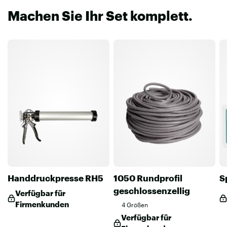
Machen Sie Ihr Set komplett.
Handdruckpresse RH5
1050 Rundprofil
S
geschlossenzellig
Verfügbar für
Firmenkunden
4 Größen
Verfügbar für