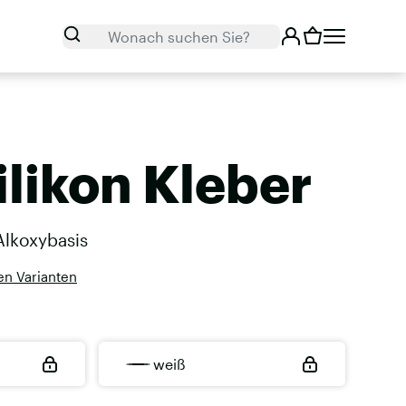
Suchen
Wonach suchen Sie?
ilikon Kleber
Alkoxybasis
en Varianten
weiß