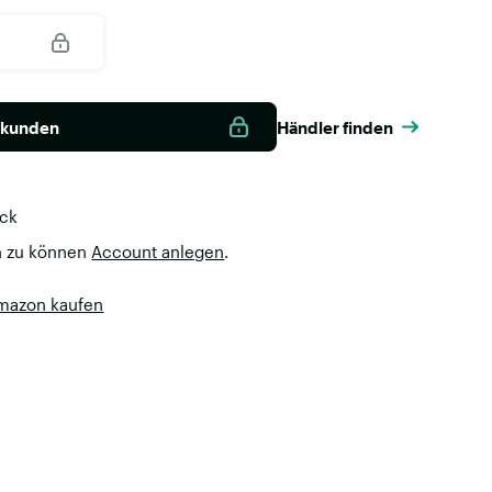
nkunden
Händler finden
ück
n zu können
Account anlegen
.
Amazon kaufen