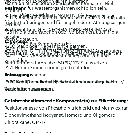
wiederholter Exposition durch Einatmen.
Flammen und anderen Zündquellen fernhalten. Nicht
H413 Kann für Wasserorganismen schädlich sein,
Reaktion:
rauchen.
mit langfristiger Wirkung.
P304 + P340 + P312 BEI EINATMEN: Die Person an die
P211 Nicht gegen offene Flamme oder andere Zündquelle
frische Luft bringen und für ungehinderte Atmung sorgen.
sprühen.
Bei Unwohlsein GIFTINFORMATIONSZENTRUM/ Arzt
P251 Nicht durchstechen oder verbrennen, auch nicht
anrufen.
nach Gebrauch.
Lagerung:
P342 + P311 Bei Symptomen der
P260 Staub oder Nebel nicht einatmen.
P405 Unter Verschluss aufbewahren.
Atemwege: GIFTINFORMATIONSZENTRUM/ Arzt anrufen.
P263 Berührung während Schwangerschaft und Stillzeit
P410 + P412 Vor Sonnenbestrahlung schützen und
vermeiden.
nicht Temperaturen über 50 °C/ 122 °F aussetzen.
P271 Nur im Freien oder in gut belüfteten
Räumen verwenden.
Entsorgung:
P280 Schutzhandschuhe/ Schutzkleidung/ Augenschutz/
P501 Inhalt/Behälter in Übereinstimmung mit örtlichen
Gesichtsschutz tragen.
Vorschriften entsorgen.
Gefahrenbestimmende Komponente(n) zur Etikettierung:
Reaktionsmasse von Phosphoryltrichlorid und Methyloxiran
Diphenylmethandiisocyanat, Isomere und Oligomere
Chloralkane, C14-17