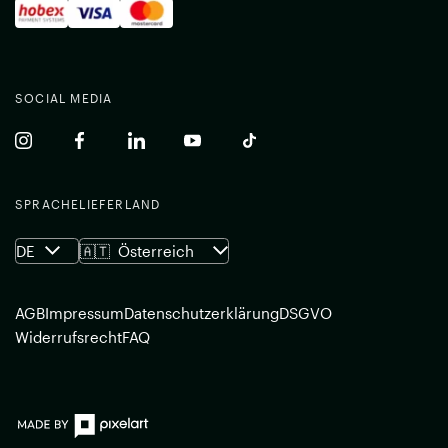
SOCIAL MEDIA
(common.opens_in_new_window)
(common.opens_in_new_window)
(common.opens_in_new_window)
(common.opens_in_new_window)
(common.opens_in_new_w
SPRACHE
LIEFERLAND
DE
🇦🇹
Österreich
AGB
Impressum
Datenschutzerklärung
DSGVO
Widerrufsrecht
FAQ