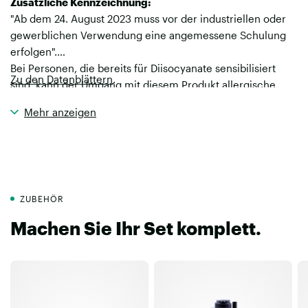
Zusätzliche Kennzeichnung:
"Ab dem 24. August 2023 muss vor der industriellen oder
gewerblichen Verwendung eine angemessene Schulung
erfolgen".
Bei Personen, die bereits für Diisocyanate sensibilisiert
Zu den Datenblättern
.
sind, kann der Umgang mit diesem Produkt allergische
Reaktionen auslösen. Bei Asthma, ekzematösen
Mehr anzeigen
Hauterkrankungen oder Hautproblemen
Kontakt, einschließlich Hautkontakt, mit dem Produkt
vermeiden. Das Produkt nicht bei ungenügender Lüftung
verwenden oder Schutzmaske mit entsprechendem
Gasfilter (Typ A1 nach EN 14387) tragen.
ZUBEHÖR
Machen Sie Ihr Set komplett.