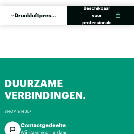
Beschikbaar
Druckluftpress
voor
e RM 2K 400
professionals
COAX
DUURZAME
VERBINDINGEN.
SHOP & HULP
Contactgedeelte
Wij staan voor je klaar.