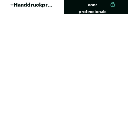
Handdruckpres
voor
se CG-COX2
professionals