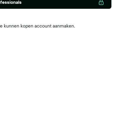
fessionals
 te kunnen kopen
account aanmaken
.