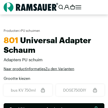
Producten
PU schuimen
801
Universal Adapter
Schaum
Adapters PU schuim
Naar productinformaties
Zu den Varianten
Grootte kiezen
bus KV 750ml
DOSE750DIY