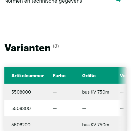
Normen en technische gegevens
Varianten
(3)
Artikelnummer
Farbe
Größe
Verp
5508000
—
bus KV 750ml
—
5508300
—
—
—
5508200
—
bus KV 750ml
—